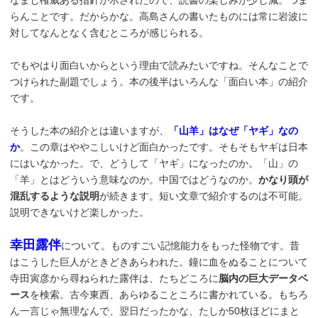
なまじ権威ある指針が示されたので、読書の楽しみが少し減。つま
らんことです。だからかな。高島さんの書いたものには常に岩波に
対してなんとなく含むところが感じられる。
でもやはり面白いからという理由で読みたいですね。そんなことで
つけられた副題でしょう。本の後半はいろんな「面白い本」の紹介
です。
そうした本の紹介とは違いますが、
「山羊」はなぜ「ヤギ」なの
か
。この章はややこしいけど面白かったです。そもそもヤギは日本
にはいなかった。で、どうして「ヤギ」になったのか。「山」の
「羊」とはどういう意味なのか。中国ではどうなのか。
かなり頭が
混乱するような説明
が続きます。短い文章で紹介するのは不可能。
説明できないけど楽しかった。
幸田露伴
について。ものすごい記憶能力をもった怪物です。昔
はこうした巨人がときどきあらわれた。鐘に血をぬることについて
寺田寅彦から尋ねられた露伴は、たちどころに
脳内の巨大データベ
ース
を検索。古今東西、あらゆることころに書かれている。もちろ
ん一言じゃ無理なんで、翌日だったかな、たしか50枚ほどにまと