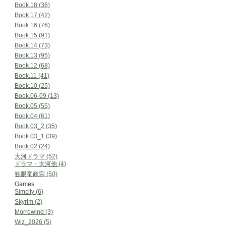
Book.18 (36)
Book.17 (42)
Book.16 (76)
Book.15 (91)
Book.14 (73)
Book.13 (95)
Book.12 (68)
Book.11 (41)
Book.10 (25)
Book.06-09 (13)
Book.05 (55)
Book.04 (61)
Book.03_2 (35)
Book.03_1 (39)
Book.02 (24)
大河ドラマ (52)
ドラマ・大河他 (4)
独眼竜政宗 (50)
Games
Simcity (6)
Skyrim (2)
Morrowind (3)
Wiz_2026 (5)