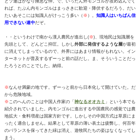
とソ連はかなり険悪な仲。で、いったん外モンゴルが攻め込んでく
れば、たぶん内モンゴルはまっさきに歓迎・降伏するだろう。だい
たいあそこには知識人がけっこう多い（
※
）。
知識人はいちばん信
用できない連中
だぞ。
・・というわけで南から漢人農民が進出し(
※
)、現地民は知識層を
先頭として、どんどこ抑圧。しかし
外部に発信するような層
が最初
に消えてしまっているので、外界にはあまり情報がもれない。イン
ターネットが普及するずーっと前の話だし。ま、そういうことだっ
たろうとのことでした。納得。
※
なんせ満蒙の地です。ずーっと前から日本化して開けていた。だ
から危険地域。
※
このへんのことは中国人作家の「
神なるオオカミ
」という本でも
紹介されていました。内モンゴルに進出する中国農民の感覚では農
地拡大・食料増産は国家方針です。しかしその中国方式は草原にま
ったく適合しません。結果として草原の薄い表土は疲弊し、何百年
のバランスを保ってきた緑は消え、遊牧民たちの姿はなくなってし
まう。