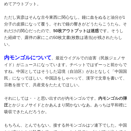
めてアウトプット。
ただし寅彦はそんな古今東西に関心なし。鐘に血をぬると油分が1
分子の皮膜になって覆う。それで鐘の響きがどうたらこうたら。そ
れだけの関心だったので、
50枚アウトプットは迷惑
です。そうし
た経緯で、露伴の家にこの50枚文書(枚数は適当)が残されたらし
い。
内モンゴルについて
。最近ウイグルでの迫害（民族ジェノサ
イド）がニュースになっています。チベットではずーっと前からで
すね。中国としてはそうした辺境（自治区）がおとなしく「中国国
民」になってほしい。中国語をしゃべって、漢字で文章を書いて、
宗教を捨てて、共産党をたたえてほしい。
それにしては・・と思い出すのが内モンゴルです。
内モンゴルの弾
圧
とかジェノサイドとかあんまり聞かないなあ。あっちは平和裡に
吸収できたんだろうか。
もちろん、とんでもない。接する外モンゴルはソ連下でした。中国