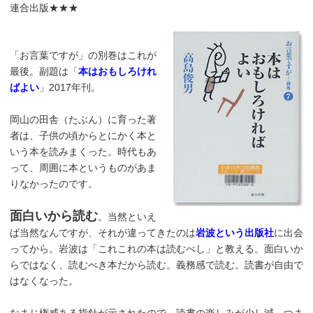
連合出版★★★
「お言葉ですが」の別巻はこれが
最後。副題は「
本はおもしろけれ
ばよい
」2017年刊。
岡山の田舎（たぶん）に育った著
者は、子供の頃からとにかく本と
いう本を読みまくった。時代もあ
って、周囲に本というものがあま
りなかったのです。
面白いから読む
。当然といえ
ば当然なんですが、それが違ってきたのは
岩波という出版社
に出会
ってから。岩波は「これこれの本は読むべし」と教える。面白いか
らではなく、読むべき本だから読む。義務感で読む。読書が自由で
はなくなった。