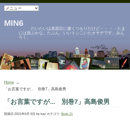
MIN6
だいたいは真面目に書くつもりだけど・・ ・・たま
には遊ぶかな。たぶん。いいトシこいたオヤヂです。みん
ろく。
Home
「お言葉ですが... 別巻7」高島俊男
「お言葉ですが... 別巻7」高島俊男
投稿日:
2021年6月 6日
by
kaz
カテゴリ:
Book.21