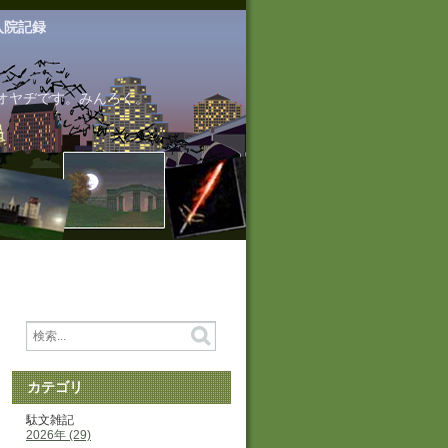
入院記録
オヤヂです。みんろく。
カテゴリ
駄文雑記
2026年 (29)