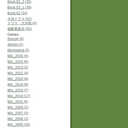
Book.03_2 (35)
Book.03_1 (39)
Book.02 (24)
大河ドラマ (52)
ドラマ・大河他 (4)
独眼竜政宗 (50)
Games
Simcity (6)
Skyrim (2)
Morrowind (3)
Wiz_2026 (5)
Wiz_2025 (6)
Wiz_2023 (2)
Wiz_2022 (4)
Wiz_2020 (8)
Wiz_2018 (8)
Wiz_2016 (7)
Wiz_2014 (17)
Wiz_2011 (6)
Wiz_2009 (2)
Wiz_2007 (3)
Wiz_2006 (2)
Wiz_2005 (32)