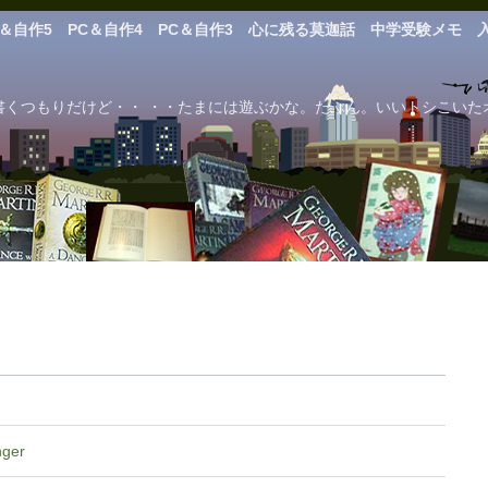
C＆自作5
PC＆自作4
PC＆自作3
心に残る莫迦話
中学受験メモ
もりだけど・・ ・・たまには遊ぶかな。たぶん。いいトシこいた
nger