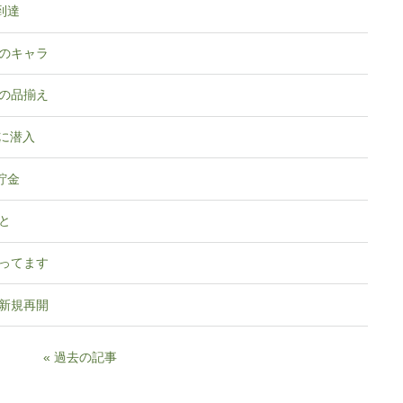
に到達
のキャラ
の品揃え
城に潜入
貯金
と
ってます
新規再開
過去の記事