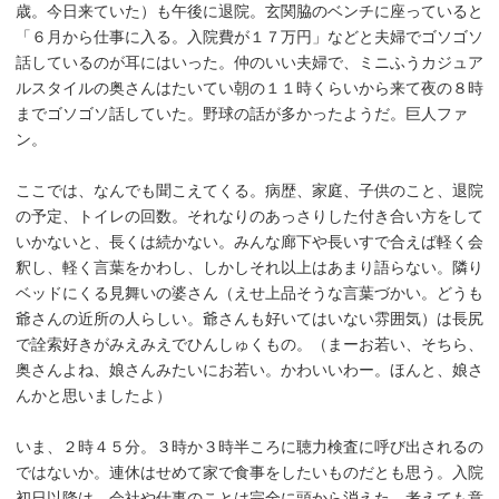
歳。今日来ていた）も午後に退院。玄関脇のベンチに座っていると
「６月から仕事に入る。入院費が１７万円」などと夫婦でゴソゴソ
話しているのが耳にはいった。仲のいい夫婦で、ミニふうカジュア
ルスタイルの奥さんはたいてい朝の１１時くらいから来て夜の８時
までゴソゴソ話していた。野球の話が多かったようだ。巨人ファ
ン。
ここでは、なんでも聞こえてくる。病歴、家庭、子供のこと、退院
の予定、トイレの回数。それなりのあっさりした付き合い方をして
いかないと、長くは続かない。みんな廊下や長いすで合えば軽く会
釈し、軽く言葉をかわし、しかしそれ以上はあまり語らない。隣り
ベッドにくる見舞いの婆さん（えせ上品そうな言葉づかい。どうも
爺さんの近所の人らしい。爺さんも好いてはいない雰囲気）は長尻
で詮索好きがみえみえでひんしゅくもの。（まーお若い、そちら、
奥さんよね、娘さんみたいにお若い。かわいいわー。ほんと、娘さ
んかと思いましたよ）
いま、２時４５分。３時か３時半ころに聴力検査に呼び出されるの
ではないか。連休はせめて家で食事をしたいものだとも思う。入院
初日以降は、会社や仕事のことは完全に頭から消えた。考えても意