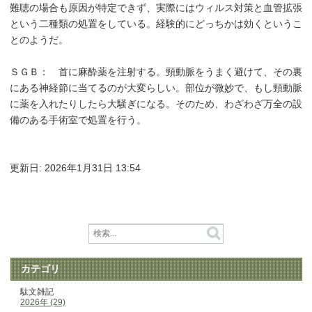
難聴の場合も原因が特定できず、実際にはウィルス対策と血管拡張
という二種類の処置をしている。経験的にどっちかは効くというこ
とのようだ。
ＳＧＢ： 首に麻酔薬を注射する。頸動脈をうまく避けて、その裏
にある神経節に当てるのが大変らしい。部位が微妙で、もし頸動脈
に薬を入れたりしたら大騒ぎになる。そのため、わざわざ万全の設
備のある手術室で処置を行う。
更新日:
2026年1月31日 13:54
カテゴリ
駄文雑記
2026年 (29)