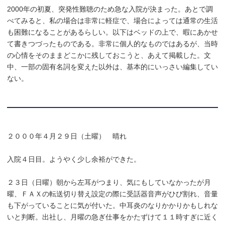
2000年の初夏、突発性難聴のため急な入院が決まった。あとで調
べてみると、私の場合は非常に軽症で、場合によっては通常の生活
も困難になることがあるらしい。以下はベッドの上で、暇にあかせ
て書きつづったものである。非常に個人的なものではあるが、当時
の心情をそのままどこかに残しておこうと、あえて掲載した。文
中、一部の固有名詞を変えた以外は、基本的にいっさい編集してい
ない。
２０００年４月２９日（土曜） 晴れ
入院４日目。ようやく少し余裕ができた。
２３日（日曜）朝から左耳がつまり、気にもしていなかったが月
曜、ＦＡＸの転送切り替え設定の際に受話器音声がひび割れ、音量
も下がっていることに気が付いた。中耳炎のなりかかりかもしれな
いと判断。出社し、月曜の急ぎ仕事をかたずけて１１時すぎに近く