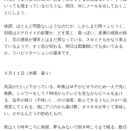
いっても溜まっているだろうな。明日、Ｍにメールを出しておくこ
とにしよう。
体調、ほとんど問題ないようなのだが、しかしまだ時々ふらつく。
顔面はステロイドの影響か、どす黒く、脂っぽい。皮膚の感覚が鈍
く、舌の感覚が通常とはまだ異なっている。スタミナもかなり衰え
ているようで、すぐ息が切れる。明日は図書館にでも歩いてみる
か。リハビリテーションの週末です。
５月１１日（木曜 曇り）
気温がだいぶ下がっている。昨夜はＭ子がビオラのため一人で先に
晩酌。シャワーをして７時頃からテレビを見ながらビールをあけ
る。塩辛の残り（不味い）、のり佃煮。飲んできるうちにＨが一品
用意してくれる。他にアジのから揚げ酢。タマネギが辛くて美味し
い。さやえんどうの炒めたもの。
夜は１０時半ころに就寝。夢もみないで朝８時ころまで眠る。数日