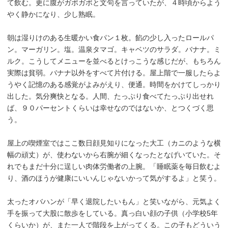
て飲む。更に腹がガボガボと文句を言っていたが、４時頃からよう
やく静かになり、少し熟眠。
朝は湿りけのある生暖かい食パン１枚。餡の少し入ったロールパ
ン。マーガリン。塩。温泉タマゴ。キャベツのサラダ。バナナ。ミ
ルク。こうしてメニューを並べるとけっこうな感じだが、もちろん
実際は貧弱。バナナ以外をすべて片付ける。屋上階で一服したらよ
うやく記憶のある感覚がよみがえり、便通。時間をかけてしっかり
出した。気分爽快となる。人間、たっぷり食べてたっぷり出せれ
ば、９０パーセントくらいは幸せなのではないか、とつくづく思
う。
屋上の喫煙室ではここ数日顔見知りになった大工（カニのような横
幅の頑丈）が、使わないから右腕が細くなったとなげいていた。そ
れでもまだ十分に逞しい肉体労働者の上腕。「睡眠薬を毎日飲むよ
り、酒のほうが健康にいいんじゃないかって気がするよ」と笑う。
太ったオバハンが「早く退院したいもん」と笑いながら、元気よく
手を振って大股に散歩をしている。真っ白い顔の子供（小学校5年
くらいか）が、また一人で階段を上がってくる。この子もどういう