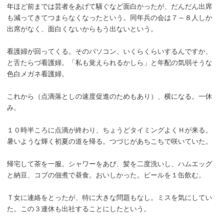
年ほど前までは芸者をあげて騒ぐなど面白かったが、だんだん出席
も減ってきてつまらなくなったという。同年兵の会は７～８人しか
出席がなく、面白くないからもう出ないという。
看護婦が回ってくる。そのパソコン、いくらくらいするんですか、
と舌たらづ看護婦。「私も覚えられるかしら」と年配の気弱そうな
色白メガネ看護婦。
これから（点滴落としの速度促進のためもあり）、横になる。一休
み。
１０時半ころに点滴が終わり、ちょうどタイミングよくＨが来る。
暑いような輝く初夏の道を帰る。つづじがあちこちで咲いていた。
帰宅して茶を一服。シャワーをあび、髪を二度洗いし、ハムエッグ
と納豆、コブの佃煮で昼食。おいしかった。ビールを１缶飲む。
Ｔ女に連絡をとったが、特に大きな問題もなし。ミスを気にしてい
た。この３連休も出社することにしたという。