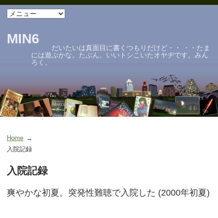
MIN6
だいたいは真面目に書くつもりだけど・・ ・・たま
には遊ぶかな。たぶん。いいトシこいたオヤヂです。みん
ろく。
Home
入院記録
入院記録
爽やかな初夏。突発性難聴で入院した (2000年初夏)