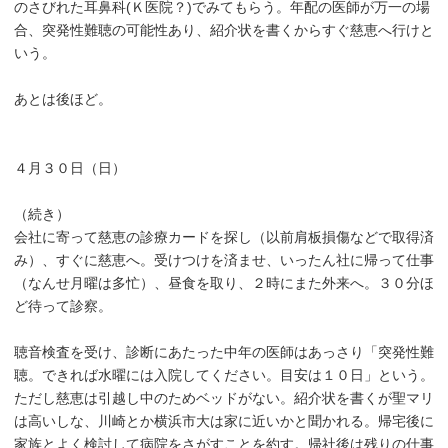
のさびれた耳鼻科(Ｋ医院？)でみてもらう。年配の医師が万一の場
合、突発性難聴の可能性あり、紹介状を書くからすぐ慈恵へ行けと
いう。
あとは後ほど。
４月３０日（日）
（続き）
会社に寄って慈恵の診療カードを探し（以前肩板損傷などで取得済
み）、すぐに慈恵へ。受けつけを済ませ、いったん社に帰って仕事
（なんせ月曜は多忙）、昼食を取り、２時にまた外来へ。３０分ほ
ど待って診察。
聴音検査を受け、診断にあたった中年の医師はあっさり「突発性難
聴。できれば水曜には入院してください。目安は１０日」という。
ただし慈恵は引越し中のためベッドがない。紹介状を書くが聖マリ
は高いしな、川崎とか横浜市大は家に近いかと聞かれる。帰宅後に
家族とよく検討して病院をさがすことを約す。帰社後は残りの仕事