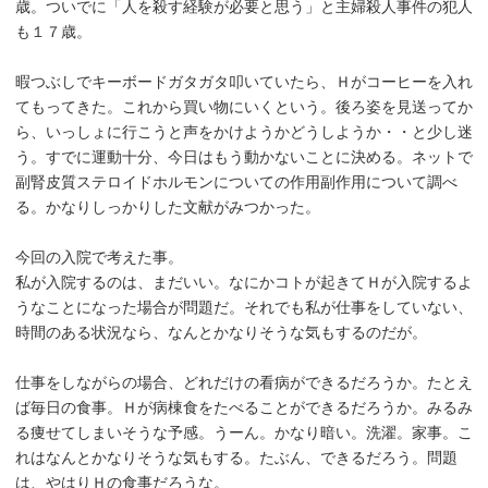
歳。ついでに「人を殺す経験が必要と思う」と主婦殺人事件の犯人
も１７歳。
暇つぶしでキーボードガタガタ叩いていたら、Ｈがコーヒーを入れ
てもってきた。これから買い物にいくという。後ろ姿を見送ってか
ら、いっしょに行こうと声をかけようかどうしようか・・と少し迷
う。すでに運動十分、今日はもう動かないことに決める。ネットで
副腎皮質ステロイドホルモンについての作用副作用について調べ
る。かなりしっかりした文献がみつかった。
今回の入院で考えた事。
私が入院するのは、まだいい。なにかコトが起きてＨが入院するよ
うなことになった場合が問題だ。それでも私が仕事をしていない、
時間のある状況なら、なんとかなりそうな気もするのだが。
仕事をしながらの場合、どれだけの看病ができるだろうか。たとえ
ば毎日の食事。Ｈが病棟食をたべることができるだろうか。みるみ
る痩せてしまいそうな予感。うーん。かなり暗い。洗濯。家事。こ
れはなんとかなりそうな気もする。たぶん、できるだろう。問題
は、やはりＨの食事だろうな。