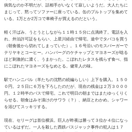
病気なのか不明だが、話相手がいなくて寂しいようだ。大人たちに
まじって、黙ってソファーに座っている。缶のプルトップを集めて
いる。1万とか2万コで車椅子が買えるのだという。
軽く汗ばみ、うとうとしながら１１時１５分に点滴終了。電話を入
れ、外泊許可証をもらい、上星川経由で帰宅。途中でタバコを買う
（朝食後から切れてしまっていた）。１６号沿いのモスバーガーで
テリヤキとコーヒー。ハンバーグのケチャップとマヨネーズが唸る
ほど刺激的に濃く、うまかった。こぼれたレタスを残らず食べ、指
にこぼれたマヨネーズをなめとる。健常人の味。
駅でハンニバル（羊たちの沈黙の続編らしい）上下を購入。１５０
０円。２５日に６万を下ろしたのだが、現在の残金は２万３０００
円。１２時半のバスで帰宅。これで明日の朝まではまたゆっくりく
らせる。朝食はみそ漬けのサワラ（？）、納豆とわかめ。シャワー
を浴びてスッキリする。
現在、セリーグは首位横浜。巨人が昨夜は勝って３位か４位になっ
ているはずだ。一人を殺した西鉄バスジャック事件の犯人は１７