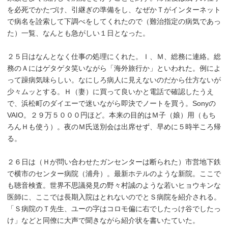
を必死でかたづけ、引継ぎの準備をし、なぜかＴがインターネット
で病名を詮索して下調べをしてくれたので（難治指定の病気であっ
た）一覧、なんとも急がしい１日となった。
２５日はなんとなく仕事の処理にくれた。Ｉ、Ｍ、総務に連絡。総
務のＡにはゲタゲタ笑いながら「海外旅行か」といわれた。例によ
って躁病気味らしい。なにしろ病人に見えないのだから仕方ないが
少々ムッとする。Ｈ（妻）に買って良いかと電話で確認したうえ
で、浜松町のダイエーで迷いながら即決でノートを買う。Sonyの
VAIO。２９万５０００円ほど。本来の目的はＭ子（娘）用（もち
ろんＨも使う）。夜のＭ氏送別会は出席せず、早めに５時半ころ帰
る。
２６日は（Ｈが問い合わせたガンセンターは断られた）市営地下鉄
で横市のセンター病院（浦舟）。最新ホテルのような新院。ここで
も聴音検査。世界不思議発見の野々村誠のような若いヒョウキンな
医師に、ここでは長期入院はとれないのでとＳ病院を紹介される。
「Ｓ病院のＴ先生、ユーの字はコロモ偏に右でしたっけ谷でしたっ
け」などと同僚に大声で聞きながら紹介状を書いたていた。