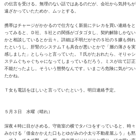
の伝言を受ける。無理のない話ではあるのだが、会社から気持ちが
遠ざかっていたためか、ムッとする。
携帯はチャージがかかるので仕方なく新規にテレカを買い連絡をと
ってみると、Ｄ社、Ｓ社との関係がゴタゴタし、契約解除しかない
かと相談しているとか云々。詳細は不明だがそのＳ社のＳ嬢も倒れ
たというし、肝腎のシステムＴも具合が悪いとかで「層の薄さを実
感しました」としらっと言っていた。Ｔ氏がたおれたら、そりゃシ
ステムぐちゃぐちゃになってしまっているだろう。ミスが出て訂正
不能だったよし。そういう態勢なんです。いまごろ危険に気がつい
たかね。
Ｔ女も電話をほしいと言っていたという。明日連絡予定。
５月３日 水曜（晴れ）
深夜４時に目がさめる。守衛室の横でタバコをすっていると、時々
みかける「借金かかえた口もとゆがみの小太り不動産屋ふう」も黙