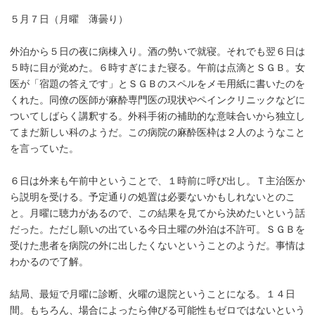
５月７日（月曜 薄曇り）
外泊から５日の夜に病棟入り。酒の勢いで就寝。それでも翌６日は
５時に目が覚めた。６時すぎにまた寝る。午前は点滴とＳＧＢ。女
医が「宿題の答えです」とＳＧＢのスペルをメモ用紙に書いたのを
くれた。同僚の医師が麻酔専門医の現状やペインクリニックなどに
ついてしばらく講釈する。外科手術の補助的な意味合いから独立し
てまだ新しい科のようだ。この病院の麻酔医枠は２人のようなこと
を言っていた。
６日は外来も午前中ということで、１時前に呼び出し。Ｔ主治医か
ら説明を受ける。予定通りの処置は必要ないかもしれないとのこ
と。月曜に聴力があるので、この結果を見てから決めたいという話
だった。ただし願いの出ている今日土曜の外泊は不許可。ＳＧＢを
受けた患者を病院の外に出したくないということのようだ。事情は
わかるので了解。
結局、最短で月曜に診断、火曜の退院ということになる。１４日
間。もちろん、場合によったら伸びる可能性もゼロではないという