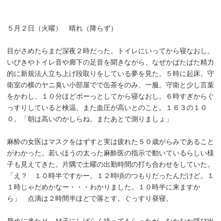
５月２日（火曜） 晴れ（降らず）
目がさめたらまだ深夜２時だった。トイレにいってから寝なおし。
いびきやトイレ音や廊下の足音を聞きながら、なぜかばたばた精力
的に新規法人立ち上げ段取りをしている夢を見た。５時に起床。守
衛室の横のヤニ臭い小部屋でで缶茶をのみ、一服。守衛と少し言葉
をかわし、１０分ほどボーっとしてから寝なおし。６時すぎからぐ
っすりしていると検温。また血圧が高いとのこと。１６３の１０
０。「朝は高いのかしらね。またあとで測りましょ」
麻酔の女医はマスクをはずすと実は疲れた５０歳がらみであること
がわかった。若いほうの太った麻酔医の指示で動いているらしい様
子も見えてきた。片隅で土曜の出勤時間の打ち合わせをしていた。
「え？ １０時半ですかー。１２時頃のつもりだったんだけど。１
１時じゃだめかなー・・・わかりました。１０時半に来ますか
ら」 点滴は２時間半ほどで落とす。ぐっすり昼寝。