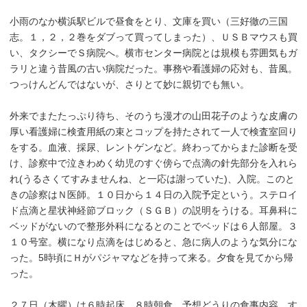
小雨のなか横浜駅ビルで昼食をとり、文庫を買い（三好徹の三国
志。１，２，２巻をダブって買ってしまった）、ＵＳＢマウスも買
い、タクシーでＳ病院へ。横市センター病院とは規模も雰囲気もガ
ラリと違う昔風の古い病院だった。事務や看護婦の応対も、昔風。
つっけんどんではないが、さりとて妙に親切でも無い。
外来でまたたっぷり待ち、そのうち漫才の山田花子のような皮膚の
厚い看護婦に検査用紙の束とコップを持たされて一人で検査室回り
をする。血液、採尿、レントゲンなど。終わってからまた診断を受
け、診察中で泣きわめく幼児のすぐ傍らで点滴の針先部分を入れら
れ(うるさくてすみませんね、と一応は謝っていた)、入院。このと
きの診察はＮ医師。１０日から１４日の入院予定という。ステロイ
ド点滴と星状神経節ブロック（ＳＧＢ）の説明をうける。耳鼻科に
ベッドがないので整形外科になるとのことでベッドは６人部屋。３
１０号室。横になり点滴をはじめると、急に病人のような気分にな
った。5時頃にＨがパジャマなどを持って来る。夕食を見てから帰
った。
２７日（木曜）は６時起床。８時朝食。予想どうりの食事内容。す