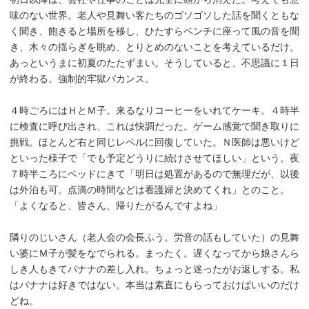
味のない世界。老人や見舞い客たちのゴソゴソした話を聞くともな
く聞き、飽きると場所を移し、ひたすらベンチに座って風の音を聞
き、木々の揺らぎを眺め、とりとめのないことを考えているだけ。
あっというまに初夏のたたずまい。そうしていると、不思議に１日
が終わる。強制的牢獄バカンス。
４時ごろにはＨとＭ子。来るなりコーヒーをいれてケーキ。４時半
に検査に呼び出され、これは快調だった。ゲーム感覚で聞き取りに
挑戦。ほとんど右と同じレベルに回復していた。Ｎ医師は悪いけど
といった様子で「でも予定どうりに続けさせてほしい」という。夜
７時半ころにベッドにきて「明日は処置があるので無理だが、以後
は外泊も可。点滴の時間などは看護婦と決めてくれ」とのこと。
「よくなると、皆さん、帰りたがるんですよね」
隣りのじいさん（老人会の会長ふう。労音の話もしていた）の見舞
い婆にＭ子が髪をなでられる。まったく。遅くなってから娘さんら
しき人もきてバナナの差し入れ。ちょっと迷ったがお返しする。私
はバナナは好きではない。本当は素直にもらっておけばいいのだけ
どね。