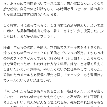
ら、あらためて時間をおいて一気に出た。胃が空になったような奇
妙な感覚。自分の体と対話をしている時間が長いせいか、腸の具合
とか便通には非常に関心がたかまる。
１０時前、Ｈに送ってもらう。１２時前に点滴が終わり、歩いて道
に迷い、結局和田町経由で帰る。暑く、さすがに少し疲労した。少
し汗ばむ。まだ多少頭がフラつく。
帰路「羊たちの沈黙」を購入。精肉店でステーキ肉を４７００円。
帰ってからＭ子のノートＰＣに通信とプリンタの設定。ＴからＮ社
の件のファクスが入っており（締め切りは８日朝！）、たまらなく
嫌な気分だったがこれだけは仕方なく執筆。嫌なことは早く終えて
しまいたいという気持ち。やりたくないのに仕事をしてしまった。
返信のためメールも必要最小限だけ探してチェック。もう週明けま
でメールはいっさい読まないぞ。
「もしかしたら新居をあきらめることも一応は考えた」とＨが言っ
ていた。これから借金をかかえたくない、と私が言いだす可能性も
考えたらしい。病人がどんな心境になるか、確かにそれは分からな