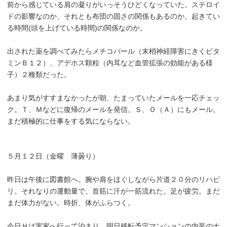
前から感じている肩の凝りがいっそうひどくなっていた。ステロイ
ドの影響なのか、それとも布団の固さの関係もあるのか。起きてい
る時間(頭を上げている時間)の関係なのか。
出された薬を調べてみたらメチコバール（末梢神経障害にきくビタ
ミンＢ１２）、アデホス顆粒（内耳など血管拡張の効能がある様
子）２種類だった。
あまり気がすすまなかったが朝、たまっていたメールを一応チェッ
ク。Ｔ、Ｍなどに復帰のメールを発信。Ｓ、Ｏ（Ａ）にもメール。
まだ積極的に仕事をする気にならない。
５月１２日（金曜 薄曇り）
昨日は午後に図書館へ。腕や肩をほぐしながら片道２０分のリハビ
リ。それなりの運動量で、首筋に汗が一筋流れた。足が疲労。まだ
まだ体力がない。時折、体がふらつく。
今日Ｈは実家へ行って泊まり、明日移転予定マンションの内装のナ