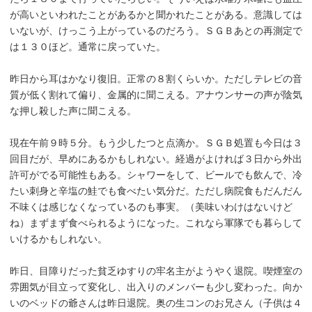
が高いといわれたことがあるかと聞かれたことがある。意識しては
いないが、けっこう上がっているのだろう。ＳＧＢあとの再測定で
は１３０ほど。通常に戻っていた。
昨日から耳はかなり復旧。正常の８割くらいか。ただしテレビの音
質が低く割れて偏り、金属的に聞こえる。アナウンサーの声が陰気
な押し殺した声に聞こえる。
現在午前９時５分。もう少したつと点滴か。ＳＧＢ処置も今日は３
回目だが、早めにあるかもしれない。経過がよければ３日から外出
許可がでる可能性もある。シャワーをして、ビールでも飲んで、冷
たい刺身と辛塩の鮭でも食べたい気分だ。ただし病院食もだんだん
不味くは感じなくなっているのも事実。（美味いわけはないけど
ね）まずまず食べられるようになった。これなら軍隊でも暮らして
いけるかもしれない。
昨日、目障りだった貧乏ゆすりの牢名主がようやく退院。喫煙室の
雰囲気が目立って変化し、出入りのメンバーも少し変わった。向か
いのベッドの爺さんは昨日退院。奥の生コンのお兄さん（子供は４