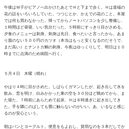
午後はＭ子がピアノへ出かけたあとでＨと下まで歩く。Ｈは道端の
花の話をいろいろしていた。つつじとか、かえでの花のこと。本屋
では何も買わなかった。帰ってからノートパソコンを少し整備し、
１時間ほど昼寝。いい気分だった。５時前にすっきり目がさめる。
夕食のメニューは刺身。刺身は先日、食べたいと言ったから。あま
り脂のない５００円のカツオ（本当はもっと安くなるのだそうで、
まだ高い）とナントカ鯛の刺身。今夜はゆっくりして、明日は１０
時までに点滴のため病院へ行く。
５月４日 木曜（晴れ）
やはり４時に目がさめた。しばらくガマンしたが、起き出して水を
飲み、窓を明け、白みかかった東の空を３０分ほど眺めてから、ま
た寝た。７時前にあらためて起床。Ｈは８時過ぎに起き出してき
た。手を隣にのばしても畳に触らないのがいい。あ、いるなと感じ
るのが安心という。
朝はパンとヨーグルト。便意をもよおし、貧弱なのを３本だしてか