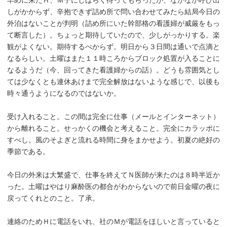
早めに来たＨ、Ｍ子にしばらく待ってもらったが、なかなか呼び出
しがかからず、辛抱できず詰め所で問い合わせてみたら結局今日の
外泊はないことが判明（詰め所にいた幹部格の看護婦が威厳をもっ
て断言した）。ちょっと期待していたので、少しがっかりする。楽
観がよくない。期待するべからず。明日から３日間は通いで点滴と
なるらしい。土曜はまた１１時ころからブロック処置が入ることに
なるようだ（今、回ってきた看護婦からの話）。どうも雰囲気とし
ては少なくとも連休あけまで完全解放はないような感じで、以後も
時々通うようになるのではないか。
受け入れること。この間は完全に仕事（メールとインターネット）
から離れること。せっかくの機会と考えること。完全にカラッポに
すべし。風のそよぎと流れる時間に身をまかせよう。初夏の絶好の
季節である。
今日の外来は大繁盛で、仕事を終えてＮ医師が来たのは８時半近か
った。土曜はやはり麻酔医の都合がわからないので前日金曜の夜に
戻ってくれとのこと。了承。
連絡のためＨに電話をいれ、社のＭが電話をほしいと言っていると