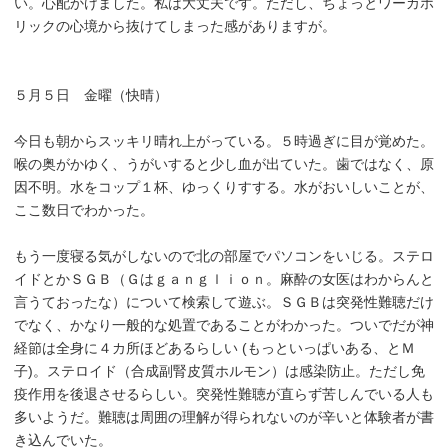
い。心配かけました。私は大丈夫です。ただし、ちょっとワーカホ
リックの心境から抜けてしまった感がありますが。
５月５日 金曜（快晴）
今日も朝からスッキリ晴れ上がっている。５時過ぎに目が覚めた。
喉の奥がかゆく、うがいすると少し血が出ていた。歯ではなく、原
因不明。水をコップ１杯、ゆっくりすする。水がおいしいことが、
ここ数日でわかった。
もう一度寝る気がしないので北の部屋でパソコンをいじる。ステロ
イドとかＳＧＢ（Ｇはｇａｎｇｌｉｏｎ。麻酔の女医はわからんと
言うておったな）について検索して遊ぶ。ＳＧＢは突発性難聴だけ
でなく、かなり一般的な処置であることがわかった。ついでだが神
経節は全身に４カ所ほどあるらしい (もっといっぱいある、とＭ
子)。ステロイド（合成副腎皮質ホルモン）は感染防止。ただし免
疫作用を後退させるらしい。突発性難聴が直らず苦しんでいる人も
多いようだ。難聴は周囲の理解が得られないのが辛いと体験者が書
き込んでいた。