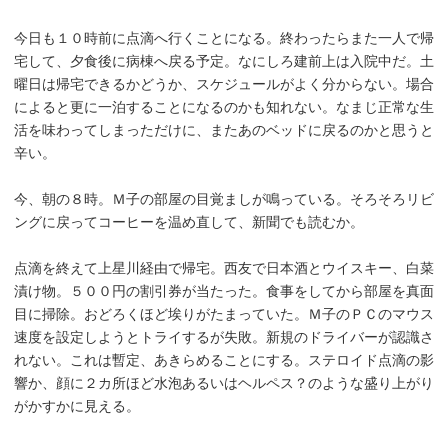
今日も１０時前に点滴へ行くことになる。終わったらまた一人で帰
宅して、夕食後に病棟へ戻る予定。なにしろ建前上は入院中だ。土
曜日は帰宅できるかどうか、スケジュールがよく分からない。場合
によると更に一泊することになるのかも知れない。なまじ正常な生
活を味わってしまっただけに、またあのベッドに戻るのかと思うと
辛い。
今、朝の８時。Ｍ子の部屋の目覚ましが鳴っている。そろそろリビ
ングに戻ってコーヒーを温め直して、新聞でも読むか。
点滴を終えて上星川経由で帰宅。西友で日本酒とウイスキー、白菜
漬け物。５００円の割引券が当たった。食事をしてから部屋を真面
目に掃除。おどろくほど埃りがたまっていた。Ｍ子のＰＣのマウス
速度を設定しようとトライするが失敗。新規のドライバーが認識さ
れない。これは暫定、あきらめることにする。ステロイド点滴の影
響か、顔に２カ所ほど水泡あるいはヘルペス？のような盛り上がり
がかすかに見える。