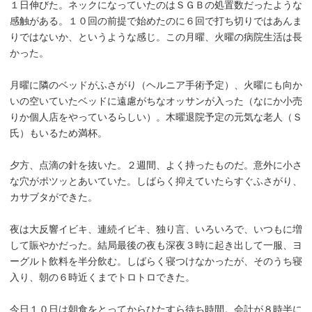
１日伸びた。ネックになっていたのはＳＧＢの処置数だったような
感触がある。１０回の前提で始めたのに６回で打ち切りではあんま
りではないか、というような感じ。この月曜、火曜の病院生活は長
かった。
月曜に隣のベッドがふさがり（ヘルニア手術予定）、火曜にも向か
いの空いていたベッドに遠慮がちなオッサンが入った（なにか小売
りか個人店をやっているらしい）。木曜退院予定の元気な老人（Ｓ
氏）もいるため満杯。
夕方、点滴の針を抜いた。２週間、よく持ったものだ。意外に小さ
な穴がポツッとあいていた。しばらく抑えていたらすぐふさがり、
カサブタができた。
夜は大反響イビキ、連続イビキ、独り言、いろいろで、いつもに増
して賑やかだった。結局最後の夜も深夜３時に起き出して一服、ヨ
ーグルト飲料を半分飲む。しばらく寝つけなかったが、そのうち寝
入り、朝の６時近くまでトロトロできた。
今日１０日は朝食をとってからひたすら待ち時間。会計が８時半に