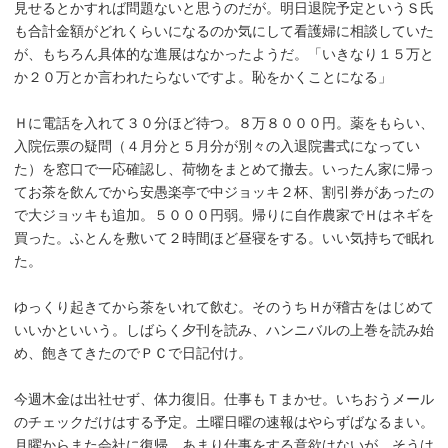
見せるとかすれば問題ないと思うのだが。明日退院予定というＳ氏
も合計金額がどれくらいになるのか気にして看護婦に相談していた
が、もちろん具体的な進展はなかったようだ。「いきなり１５万と
か２０万とか言われたらないですよ。恥をかくことになる」
Ｈに電話を入れて３０分ほど待つ。８万８０００円。薬をもらい、
入院伝票の疑問（４月分と５月分が別々の入退院書式になってい
た）を窓口で一応確認し、荷物をまとめて撤去。いったん家に帰っ
てお茶を飲んでから安愚楽亭で中ジョッキ２杯、割引券があったの
で大ジョッキも追加。５０００円弱。帰りに自作農家でＨはネギを
買った。ふとんを敷いて２時間ほど昼寝をする。いい気持ちで眠れ
た。
ゆっくり起きてから茶をいれて飲む。そのうちＨが稽古をはじめて
いいかといいう。しばらく夕刊を読み、ハンニバルの上巻を読み始
め、飽きてきたのでＰＣで日記付け。
今週木金は出社せず、体力復旧。仕事もＴまかせ。いちおうメール
のチェックだけはする予定。土曜日曜の速報はやらずばなるまい。
月曜からまた会社に復帰。あまり仕事をする意欲はないが、そうは