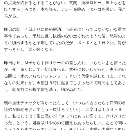
の点滴が終わるとすることがない。玄関、病棟ロビー、屋上などを
ひたすらうろつき、本を読み、テレビを眺め、タバコを吸い、寝こ
ろがる。
昨日の朝、４日ぶりに便秘解消。当事者にとってはなかなかな重大
事件であった。予想に反し快感のない土くれのような便。怒涛のよ
うに噴出するかと予期していたのだが。ボトボトと１日２回。胃が
すっきりし、頭が軽くなる。
昨日はＨ、Ｍ子から手作りケーキの差し入れ。いらないよと言った
が、夜、気がむいて一切れ食べる。意外においしかった。妻子のい
る間に「水のいらないシャンプー」という代物を試した（ま、それ
なりの効果）が、今朝は５時に起きてしまったので時間をもてあま
し、朝食前に石鹸で髪を洗う。袖がぬれた。
朝の血圧チェックが高かったらしく、いつもの舌ったらず口調の看
護婦が時間をおいてもう一度計ろうという。二度目は１５０－９
０。私にしては非常に高いが「さっきはもっと高くて、ぎりぎりだ
った」という。処置取りやめの可能性もあったらしい。あとで聞い
たら１８０まで行っていたらしい。そういえば水曜か木曜にも血圧