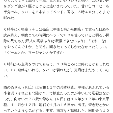
って入ってきて黙って一服。蛍光管がジリジリと鳴り、ほの暗い床
をダンゴ虫が１匹ぐるぐると這いまわっていた。甘い缶コーヒーを
半分のみ、タバコを２本すってベッドに返る。５時４０分ころまで
眠れた。
６時半に守衛室（今日は売店は午後１時から開店）で買った日経を
読み終え、朝食までの時間にベッドでＰＣを使っていると明るい掃
除の兄ちゃん(巨人の高橋ふう)が我慢できないふうに「それ、なに
をやってんですか」と問う。聞きたくってしかたなかったらしい。
「ゲームとか、マージャンとかですか」
８時前から点滴をつけてもらう。１０時ころには終わるかもしれな
い。Ｈに連絡をいれる。タバコが切れたが、売店はまだやっていな
い。
隣の爺さん（Ｋ氏）は昭和１１年の兵隊検査。甲種があふれている
小名浜（それとも北陸か？）で検査だったのが幸いして応召はなか
った。向かいの７８歳の爺さん（Ｎ氏）は１６年か１７年の東京甲
種。１１月か１２月に応召で１月の１６日かに出征。習志野とかい
っていたような気がする。中支、南京など転戦した。同期会も１０