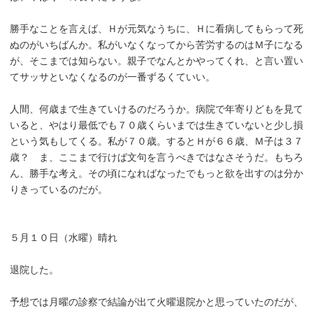
勝手なことを言えば、Ｈが元気なうちに、Ｈに看病してもらって死
ぬのがいちばんか。私がいなくなってから苦労するのはＭ子になる
が、そこまでは知らない。親子でなんとかやってくれ、と言い置い
てサッサといなくなるのが一番ずるくていい。
人間、何歳まで生きていけるのだろうか。病院で年寄りどもを見て
いると、やはり最低でも７０歳くらいまでは生きていないと少し損
という気もしてくる。私が７０歳。するとＨが６６歳、Ｍ子は３７
歳？ ま、ここまで行けば文句を言うべきではなさそうだ。もちろ
ん、勝手な考え。その頃になればなったでもっと欲を出すのは分か
りきっているのだが。
５月１０日（水曜）晴れ
退院した。
予想では月曜の診察で結論が出て火曜退院かと思っていたのだが、