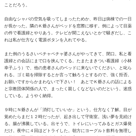
ことだろう。
自由なシャバの空気を吸ってしまったためか、昨日は病棟での一日
が長かった。隣のＫ爺さんがベッドを窓際に移す。例によって目薬
の件で看護婦とやりあう。テレビが聞こえないとかで騒ぎだし、こ
れは私が仕方なく電源ボタンを入れてやる。
また例のうるさいペチャペチャ婆さんがやってきて、閉口。私と看
護婦との会話にまで口を挟んでくる。たまたまきつい看護婦（小林
幸子ふう）で、他の患者さんのベッドに来ないでください、と叱ら
れる。ゴミ箱を掃除するとか言って触ろうとするので、強く拒否。
お願いですからかまわないで下さい！ あとでＫ爺さんの話による
と宗教団体関係の人で、まったく親しくなどないのだという。迷惑
している。ようやく納得。
９時にＮ爺さんが「消灯していいか」という。仕方なく了解。目が
覚めたらまだ１２時だったが、起き出して守衛室。浅い夢を見続け
る。腸が沸騰している。出そうで、トイレにいってみるとガス爆発
だけ。夜中に４回ほどトライした。朝方にヨーグルト飲料を無理し