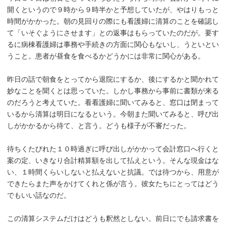
開くというので９時から９時半かと予想していたが、やはりもっと
時間がかかった。朝の見回りの際にも看護婦に清算のことを確認し
て「いそぐようにさせます」との返事はもらっていたのだが。要す
るに病棟看護婦は事務や手続きの方面に関心もないし、うといとい
うこと。患者が昼食を食べるかどうかには非常に関心がある。
昨日の話で朝食をとってから退院にするか、後にするかと聞かれて
妙なことを聞くとは思っていた。しかし事務から事前に書類が来る
のだろうと考えていた。看看護婦に聞いてみると、窓口は閉まって
いるから清算は明日になるという。今朝また聞いてみると、呼び出
しがかかるから待て、と言う。どうも様子が不審だった。
待ちくたびれた１０時過ぎに呼び出しがかかって会計窓口へ行くと
案の定、いきなり合計精算額を出して払えという。そんな現金はな
い、１時間くらいしないと払えないと抗議。では待つから、用意が
できたらまた声をかけてくれと係が言う。彼女たちにとってはどう
でもいい話なのだ。
この清算システムだけはどうも釈然としない。前日にでも請求書を