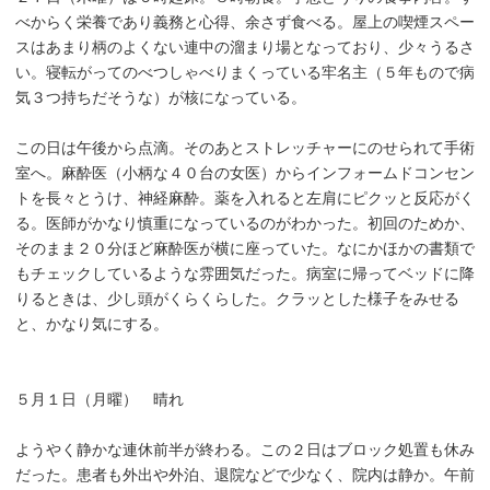
べからく栄養であり義務と心得、余さず食べる。屋上の喫煙スペー
スはあまり柄のよくない連中の溜まり場となっており、少々うるさ
い。寝転がってのべつしゃべりまくっている牢名主（５年もので病
気３つ持ちだそうな）が核になっている。
この日は午後から点滴。そのあとストレッチャーにのせられて手術
室へ。麻酔医（小柄な４０台の女医）からインフォームドコンセン
トを長々とうけ、神経麻酔。薬を入れると左肩にピクッと反応がく
る。医師がかなり慎重になっているのがわかった。初回のためか、
そのまま２０分ほど麻酔医が横に座っていた。なにかほかの書類で
もチェックしているような雰囲気だった。病室に帰ってベッドに降
りるときは、少し頭がくらくらした。クラッとした様子をみせる
と、かなり気にする。
５月１日（月曜） 晴れ
ようやく静かな連休前半が終わる。この２日はブロック処置も休み
だった。患者も外出や外泊、退院などで少なく、院内は静か。午前