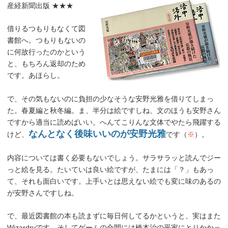
産経新聞出版 ★★★
借りるつもりもなくて図
書館へ。つもりもないの
に何故行ったのかという
と、もちろん返却のため
です。あほらし。
で、その気もないのに負担の少なそうな安野光雅を借りてしまっ
た。春夏編と秋冬編。ま、半分は絵ですしね、文のほうも安野さん
ですから適当に読めばいい。へんてこりんな文体でやたら飛躍する
なんとなく後味いいのが安野光雅
けど、
です（
※
）。
内容については書く必要もないでしょう。サラサラッと読んでジー
っと絵を見る。たいていは良い絵ですが、たまには「？」もあっ
て、それも面白いです。上手いとは思えない絵でも変に味のあるの
が安野さんですしね。
で、最近図書館の本も読まずに毎日何してるかというと、実はまた
Wizardryです。そしてゲームの合間には橋本治の平家にとりかかっ