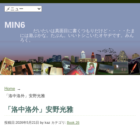
MIN6
だいたいは真面目に書くつもりだけど・・ ・・たま
には遊ぶかな。たぶん。いいトシこいたオヤヂです。みん
ろく。
Home
「洛中洛外」安野光雅
「洛中洛外」安野光雅
投稿日:
2026年5月21日
by
kaz
カテゴリ:
Book 26