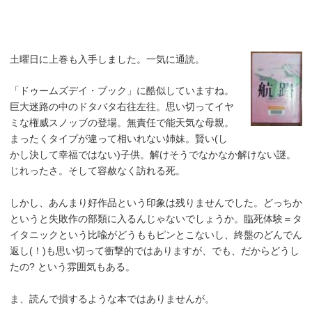
土曜日に上巻も入手しました。一気に通読。
「ドゥームズデイ・ブック」に酷似していますね。
巨大迷路の中のドタバタ右往左往。思い切ってイヤ
ミな権威スノッブの登場。無責任で能天気な母親。
まったくタイプが違って相いれない姉妹。賢い(し
かし決して幸福ではない)子供。解けそうでなかなか解けない謎。
じれったさ。そして容赦なく訪れる死。
しかし、あんまり好作品という印象は残りませんでした。どっちか
というと失敗作の部類に入るんじゃないでしょうか。臨死体験＝タ
イタニックという比喩がどうももピンとこないし、終盤のどんでん
返し(！)も思い切って衝撃的ではありますが、でも、だからどうし
たの? という雰囲気もある。
ま、読んで損するような本ではありませんが。