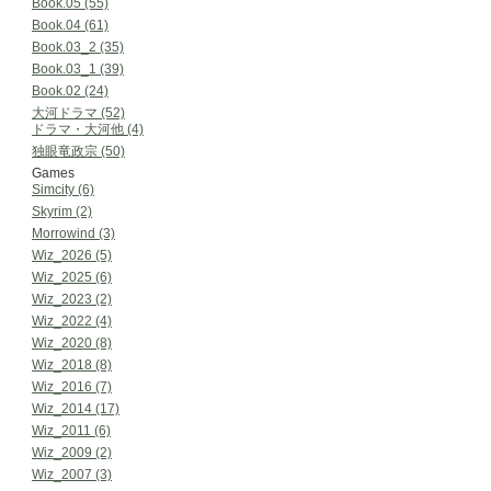
Book.05 (55)
Book.04 (61)
Book.03_2 (35)
Book.03_1 (39)
Book.02 (24)
大河ドラマ (52)
ドラマ・大河他 (4)
独眼竜政宗 (50)
Games
Simcity (6)
Skyrim (2)
Morrowind (3)
Wiz_2026 (5)
Wiz_2025 (6)
Wiz_2023 (2)
Wiz_2022 (4)
Wiz_2020 (8)
Wiz_2018 (8)
Wiz_2016 (7)
Wiz_2014 (17)
Wiz_2011 (6)
Wiz_2009 (2)
Wiz_2007 (3)