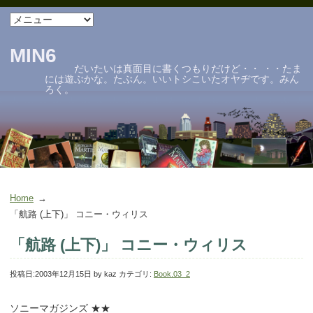
MIN6
だいたいは真面目に書くつもりだけど・・ ・・たま
には遊ぶかな。たぶん。いいトシこいたオヤヂです。みん
ろく。
Home
「航路 (上下)」 コニー・ウィリス
「航路 (上下)」 コニー・ウィリス
投稿日:
2003年12月15日
by
kaz
カテゴリ:
Book.03_2
ソニーマガジンズ ★★